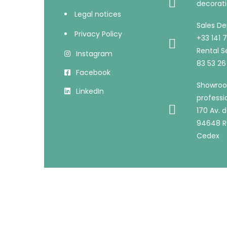
decorati
Legal notices
Sales D
Privacy Policy
+33 141 
Rental Se
Instagram
83 53 26
Facebook
Showroo
LinkedIn
professi
170 Av. d
94648 R
Cedex