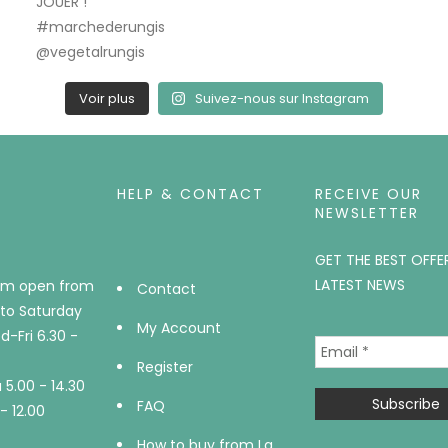
Voir plus
Suivez-nous sur Instagram
HELP & CONTACT
RECEIVE OUR
NEWSLETTER
GET THE BEST OFFE
LATEST NEWS
m open from
Contact
to Saturday
My Account
-Fri 6.30 -
Register
5.00 - 14.30
FAQ
- 12.00
How to buy from La