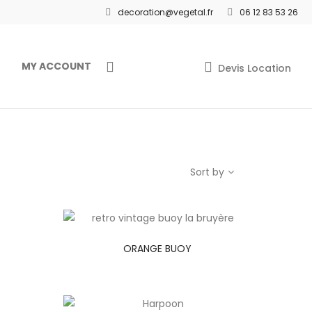
decoration@vegetal.fr
06 12 83 53 26
MY ACCOUNT
Devis Location
Sort by
ORANGE BUOY