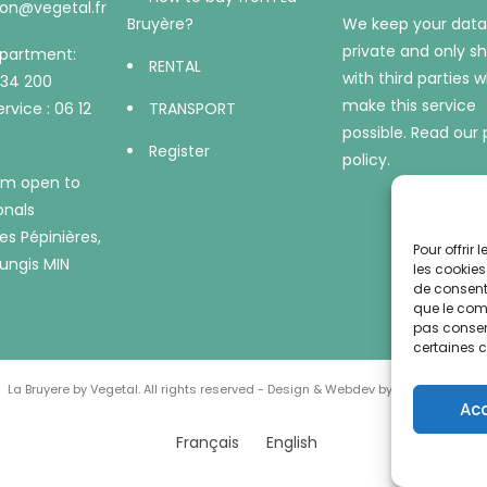
on@vegetal.fr
Bruyère?
We keep your data
private and only sh
epartment:
RENTAL
with third parties 
734 200
make this service
rvice : 06 12
TRANSPORT
possible.
Read our 
Register
policy.
m open to
onals
es Pépinières,
Pour offrir
ungis MIN
les cookies
de consenti
que le comp
pas consent
certaines c
La Bruyere by Vegetal. All rights reserved - Design & Webdev by AWS-Europe™
Ac
Français
English