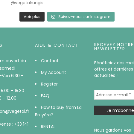
Voir plus
Suivez-nous sur Instagram
RECEVEZ NOTRE
S
AIDE & CONTACT
NEWSLETTER
m ouvert du
Contact
Bénéficiez des mei
 samedi
offres et dernières
My Account
actualités !
-Ven 6.30 –
Register
5.00 – 15.30
FAQ
 – 12.00
How to buy from La
on@vegetal.fr
Bruyère?
Vente : +33 141
RENTAL
Nous gardons vos