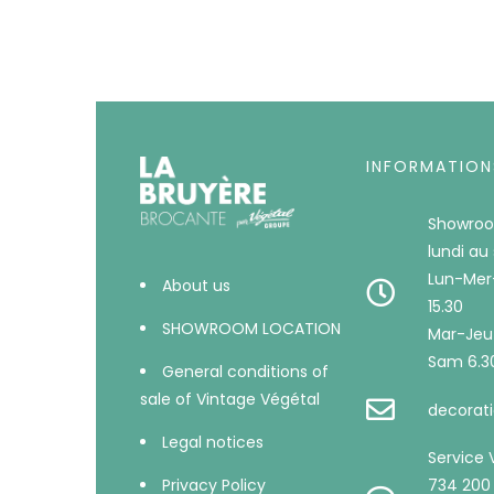
INFORMATION
Showroo
lundi au
Lun-Mer
About us
15.30
SHOWROOM LOCATION
Mar-Jeu 
Sam 6.30
General conditions of
sale of Vintage Végétal
decorati
Legal notices
Service 
734 200
Privacy Policy