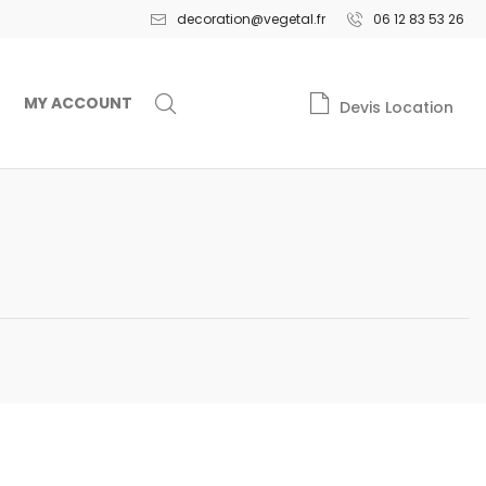
decoration@vegetal.fr
06 12 83 53 26
MY ACCOUNT
Devis Location