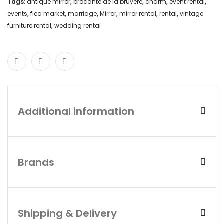
Tags:
antique mirror
,
brocante de la bruyere
,
charm
,
event rental
,
events
,
flea market
,
marriage
,
Mirror
,
mirror rental
,
rental
,
vintage
furniture rental
,
wedding rental
Additional information
Brands
Shipping & Delivery