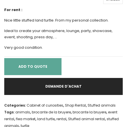
For rent :
Nice little stuffed land turtle. From my personal collection.
Ideal to create your atmosphere, lounge, party, showcase,
event, shooting, press day, …
Very good condition.
ADD TO QUOTE
DEMANDE D'ACHAT
Categories:
Cabinet of curiosities
,
Shop Rental
,
Stuffed animals
Tags:
animals
,
brocante de la bruyere
,
brocante la bruyere
,
event
rental
,
flea market
,
land turtle
,
rental
,
Stuffed animal rental
,
stuffed
animals
,
turtle